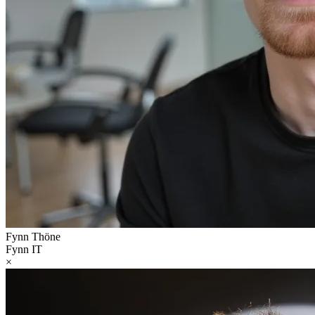
Fynn Thöne
Fynn IT
×