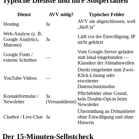
Typische Dienste und ihre Stolperfallen
Dienst
AVV nötig?
Typischer Fehler
AVV nie abgeschlossen, weil
Hosting
Ja
„läuft ja"
Web-Analyse (z. B.
Lädt vor der Einwilligung; IP
Google Analytics,
Ja
nicht gekürzt
Matomo)
Vom Google-Server geladen
Google Fonts /
—
statt lokal eingebunden —
externe Schriften
Klassiker der Abmahnwellen
Direkt eingebettet statt Zwei-
Klick-Lösung oder
YouTube-Videos
—
erweiterter
Datenschutzmodus
Pflichtfelder ohne Grund,
Kontaktformular /
Ja
kein Double-Opt-in beim
Newsletter
(Versanddienst)
Newsletter
Übermittlung an Drittanbieter
Chatbot / Live-Chat
Ja
ohne Einwilligung und ohne
Hinweis
Der 15-Minuten-Selbstcheck